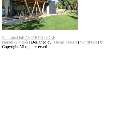
Navigácia
Published in
KAVIAREN GOLF
karpatský ateliér
| Designed by:
Theme Freesia
|
WordPress
| ©
v
Copyright All right reserved
článku