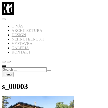
Skip
to
content
architektúra_design_web_foto
karpatský ateliér
O NÁS
ARCHITEKTURA
DESIGN
NEHNUTELNOSTI
VÝSTAVBA
GALERIA
KONTAKT
Search
…
menu
s_00003